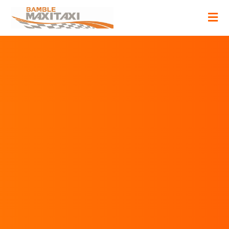
Velkommen Til
Bamble MaxiTaxi